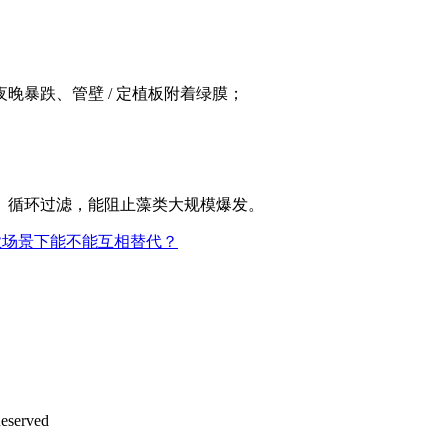
晚暴跌、管壁 / 定植板附着绿膜；
、循环过滤，能阻止藻类大规模爆发。
业场景下能不能互相替代？
eserved
沪ICP备12042889号-2