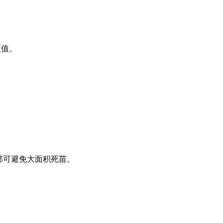
数值。
部可避免大面积死苗。