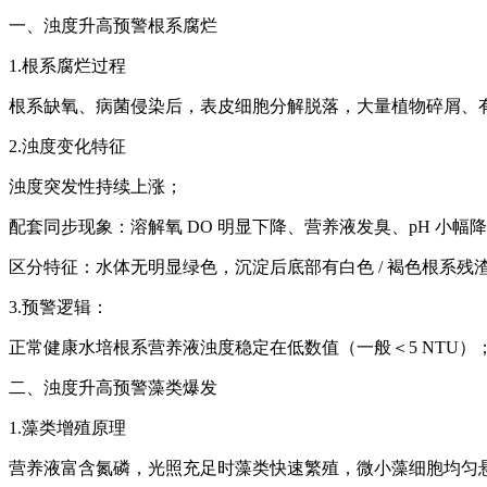
一、浊度升高预警根系腐烂
1.根系腐烂过程
根系缺氧、病菌侵染后，表皮细胞分解脱落，大量植物碎屑、有
2.浊度变化特征
浊度突发性持续上涨；
配套同步现象：溶解氧 DO 明显下降、营养液发臭、pH 小幅
区分特征：水体无明显绿色，沉淀后底部有白色 / 褐色根系残
3.预警逻辑：
正常健康水培根系营养液浊度稳定在低数值（一般＜5 NTU
二、浊度升高预警藻类爆发
1.藻类增殖原理
营养液富含氮磷，光照充足时藻类快速繁殖，微小藻细胞均匀